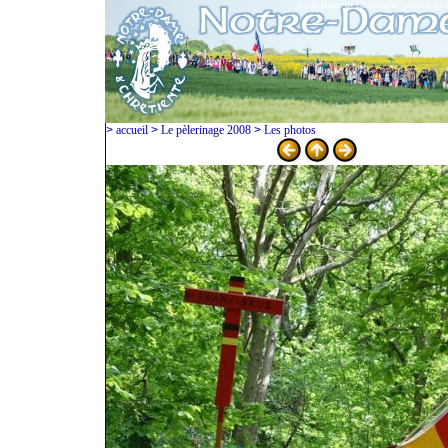
Notre-Dame de Chrétienté - pèlerinage 
>
accueil
>
Le pèlerinage 2008
>
Les photos