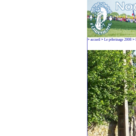
>
accueil
>
Le pèlerinage 2008
>