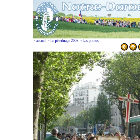
Notre-Dame de Chrétienté - pèlerinage 
>
accueil
>
Le pèlerinage 2008
>
Les photos