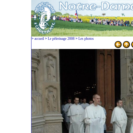
Notre-Dame de Chrétienté - pèlerinage 
>
accueil
>
Le pèlerinage 2008
>
Les photos