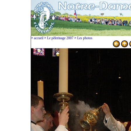
Notre-Dame de Chrétienté - pèlerinage 
>
accueil
>
Le pèlerinage 2007
>
Les photos